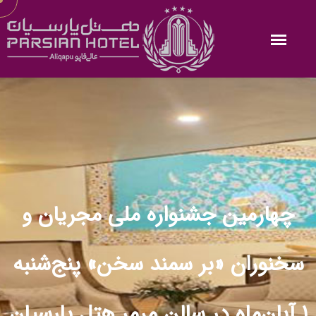
چهارمین جشنواره ملی مجریان و
سخنوران «بر سمند سخن» پنج‌شنبه
۱ آبان‌ماه در سالن مرمر هتل پارسیان