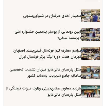
سمینار اخلاق حرفه‌ای در شنوایی‌سنجی
آیین رونمایی از پوستر پنجمین جشنواره ملی
«برسمند سخن»
مراسم معارفه تیم فوتسال گیتی‌پسند اصفهان،
قهرمان هفت دوره لیگ برتر فوتسال ایران
هتل پارسیان عالی‌قاپو میزبان نشست تخصصی
سامانه جامع مدیریت پسماند کشور
بازدید معاون صنایع‌دستی وزارت میراث فرهنگی از
هتل پارسیان عالی‌قاپو