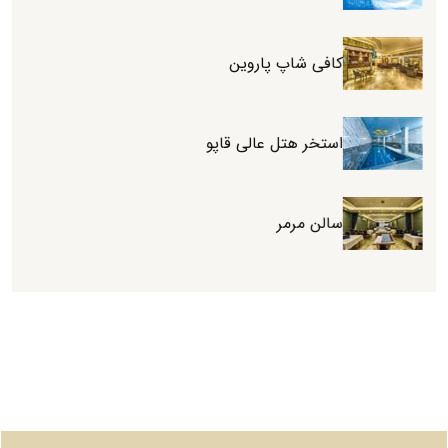
کافی شاپ پاروین
استخر هتل عالی قاپو
سالن مرمر